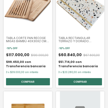
TABLA CORTE PAN RECOGE
TABLA RECTANGULAR
MIGAS BAMBU 40X30X2 CM
TERRAZO Y DORADO
LACOR (LAC60487)
(EXA2002)
-
10
%
OFF
-
10
%
OFF
$117.000,00
$60.840,00
$130.000,00
$67.600,00
$99.450,00
con
$51.714,00
con
Transferencia bancaria
Transferencia bancaria
3
x
$39.000,00
sin interés
3
x
$20.280,00
sin interés