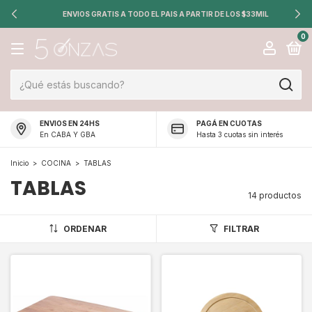
ENVIOS GRATIS A TODO EL PAIS A PARTIR DE LOS $33MIL
0
ENVIOS EN 24HS
PAGÁ EN CUOTAS
En CABA Y GBA
Hasta 3 cuotas sin interés
Inicio
>
COCINA
>
TABLAS
TABLAS
14 productos
ORDENAR
FILTRAR