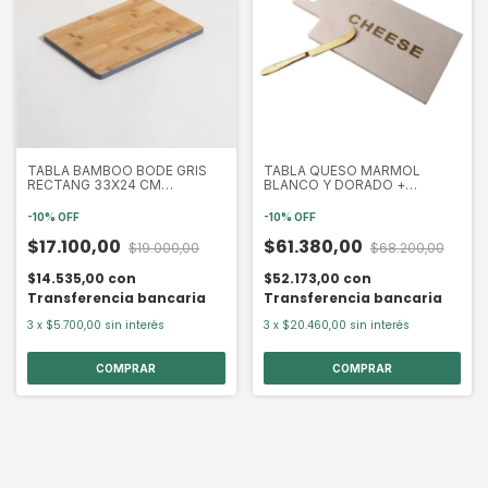
TABLA BAMBOO BODE GRIS
TABLA QUESO MARMOL
RECTANG 33X24 CM
BLANCO Y DORADO +
(SIM3A14)
CUCHILLO DORADO
(EXA7001)
-
10
%
OFF
-
10
%
OFF
$17.100,00
$61.380,00
$19.000,00
$68.200,00
$14.535,00
con
$52.173,00
con
Transferencia bancaria
Transferencia bancaria
3
x
$5.700,00
sin interés
3
x
$20.460,00
sin interés