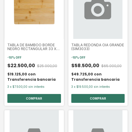
TABLA DE BAMBOO BORDE
TABLA REDONDA OIA GRANDE
NEGRO RECTANGULAR 33 X
(SIM3033)
24CM (SIM3969)
-
10
%
OFF
-
10
%
OFF
$22.500,00
$58.500,00
$25.000,00
$65.000,00
$19.125,00
con
$49.725,00
con
Transferencia bancaria
Transferencia bancaria
3
x
$7.500,00
sin interés
3
x
$19.500,00
sin interés