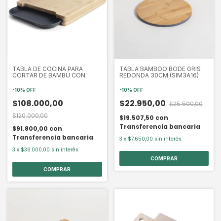
TABLA DE COCINA PARA
TABLA BAMBOO BODE GRIS
CORTAR DE BAMBÚ CON
REDONDA 30CM (SIM3A16)
CUBETA LACOR (LAC60594)
-
10
%
OFF
-
10
%
OFF
$108.000,00
$22.950,00
$25.500,00
$120.000,00
$19.507,50
con
Transferencia bancaria
$91.800,00
con
Transferencia bancaria
3
x
$7.650,00
sin interés
3
x
$36.000,00
sin interés