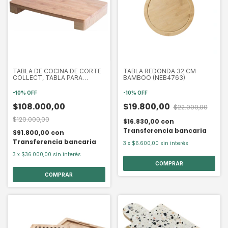
TABLA DE COCINA DE CORTE
TABLA REDONDA 32 CM
COLLECT, TABLA PARA
BAMBOO (NEB4763)
CORTAR LACOR (LAC60595)
-
10
%
OFF
-
10
%
OFF
$108.000,00
$19.800,00
$22.000,00
$120.000,00
$16.830,00
con
Transferencia bancaria
$91.800,00
con
Transferencia bancaria
3
x
$6.600,00
sin interés
3
x
$36.000,00
sin interés