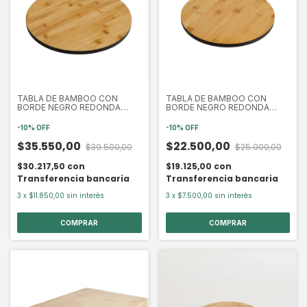
TABLA DE BAMBOO CON
TABLA DE BAMBOO CON
BORDE NEGRO REDONDA
BORDE NEGRO REDONDA
33CM (SIM3972)
28CM (SIM3971)
-
10
%
OFF
-
10
%
OFF
$35.550,00
$22.500,00
$39.500,00
$25.000,00
$30.217,50
con
$19.125,00
con
Transferencia bancaria
Transferencia bancaria
3
x
$11.850,00
sin interés
3
x
$7.500,00
sin interés