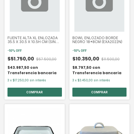
FUENTE ALTA XL ENLOZADA
BOWL ENLOZADO BORDE
35.5 X 30.5 X 10.5H CM (SIN
NEGRO 18*8CM (EXA2022N)
TAPA) (EXA9035N)
-
10
%
OFF
-
10
%
OFF
$51.750,00
$10.350,00
$57.500,00
$11.500,00
$43.987,50
con
$8.797,50
con
Transferencia bancaria
Transferencia bancaria
3
x
$17.250,00
sin interés
3
x
$3.450,00
sin interés