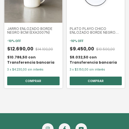
JARRO ENLOZADO BORDE
PLATO PLAYO CHICO
NEGRO 8CM (EXA2007N)
ENLOZADO BORDE NEGRO
18CM (EXA2056N)
-
10
%
OFF
-
10
%
OFF
$12.690,00
$9.450,00
$14.100,00
$10.500,00
$10.786,50
con
$8.032,50
con
Transferencia bancaria
Transferencia bancaria
3
x
$4.230,00
sin interés
3
x
$3.150,00
sin interés