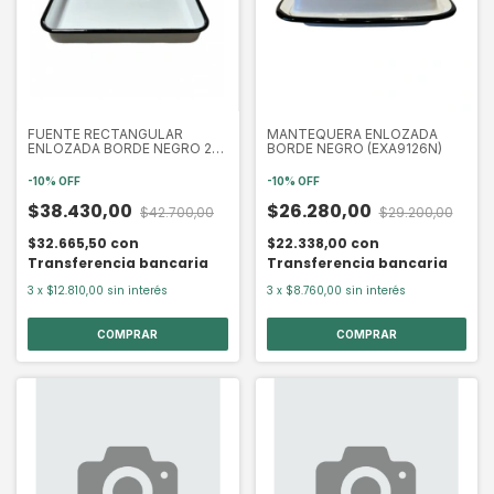
FUENTE RECTANGULAR
MANTEQUERA ENLOZADA
ENLOZADA BORDE NEGRO 22
BORDE NEGRO (EXA9126N)
X 17 CM (EXA9164N)
-
10
%
OFF
-
10
%
OFF
$38.430,00
$26.280,00
$42.700,00
$29.200,00
$32.665,50
con
$22.338,00
con
Transferencia bancaria
Transferencia bancaria
3
x
$12.810,00
sin interés
3
x
$8.760,00
sin interés