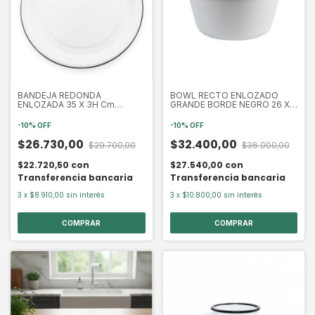
BANDEJA REDONDA
BOWL RECTO ENLOZADO
ENLOZADA 35 X 3H Cm
GRANDE BORDE NEGRO 26 X
(EXA2067N)
13 CM (EXA2053N)
-
10
%
OFF
-
10
%
OFF
$26.730,00
$32.400,00
$29.700,00
$36.000,00
$22.720,50
con
$27.540,00
con
Transferencia bancaria
Transferencia bancaria
3
x
$8.910,00
sin interés
3
x
$10.800,00
sin interés