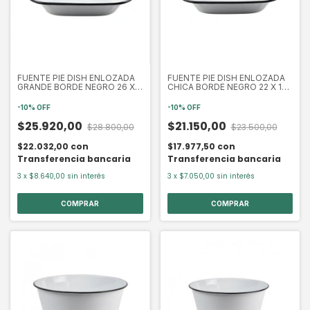
FUENTE PIE DISH ENLOZADA
FUENTE PIE DISH ENLOZADA
GRANDE BORDE NEGRO 26 X
CHICA BORDE NEGRO 22 X 17
19 CM (EXA9082N)
CM (EXA9080N)
-
10
%
OFF
-
10
%
OFF
$25.920,00
$21.150,00
$28.800,00
$23.500,00
$22.032,00
con
$17.977,50
con
Transferencia bancaria
Transferencia bancaria
3
x
$8.640,00
sin interés
3
x
$7.050,00
sin interés