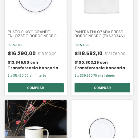
PLATO PLAYO GRANDE
PANERA ENLOZADA BREAD
ENLOZADO BORDE NEGRO
BORDE NEGRO (EXA3034N)
25.5 CM (EXA2061N)
-
10
%
OFF
-
10
%
OFF
$16.290,00
$118.592,10
$18.100,00
$131.769,00
$13.846,50
con
$100.803,29
con
Transferencia bancaria
Transferencia bancaria
3
x
$5.430,00
sin interés
3
x
$39.530,70
sin interés