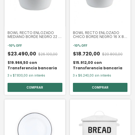
BOWL RECTO ENLOZADO
BOWL RECTO ENLOZADO
MEDIANO BORDE NEGRO 22 X
CHICO BORDE NEGRO 16 X 8
11 CM (EXA2051N)
CM (EXA2048N)
-
10
%
OFF
-
10
%
OFF
$23.490,00
$18.720,00
$26.100,00
$20.800,00
$19.966,50
con
$15.912,00
con
Transferencia bancaria
Transferencia bancaria
3
x
$7.830,00
sin interés
3
x
$6.240,00
sin interés