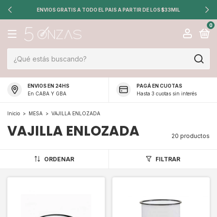
ENVIOS GRATIS A TODO EL PAIS A PARTIR DE LOS $33MIL
0
ENVIOS EN 24HS
PAGÁ EN CUOTAS
En CABA Y GBA
Hasta 3 cuotas sin interés
Inicio
>
MESA
>
VAJILLA ENLOZADA
VAJILLA ENLOZADA
20 productos
ORDENAR
FILTRAR