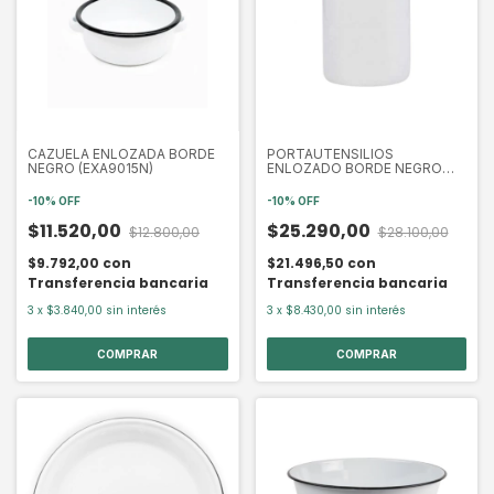
CAZUELA ENLOZADA BORDE
PORTAUTENSILIOS
NEGRO (EXA9015N)
ENLOZADO BORDE NEGRO
(EXA2016N)
-
10
%
OFF
-
10
%
OFF
$11.520,00
$25.290,00
$12.800,00
$28.100,00
$9.792,00
con
$21.496,50
con
Transferencia bancaria
Transferencia bancaria
3
x
$3.840,00
sin interés
3
x
$8.430,00
sin interés