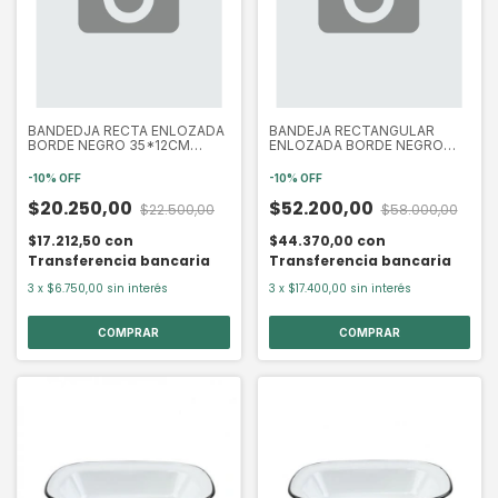
BANDEDJA RECTA ENLOZADA
BANDEJA RECTANGULAR
BORDE NEGRO 35*12CM
ENLOZADA BORDE NEGRO
(EXA9120N)
46*29*4 (EXA9092N)
-
10
%
OFF
-
10
%
OFF
$20.250,00
$52.200,00
$22.500,00
$58.000,00
$17.212,50
con
$44.370,00
con
Transferencia bancaria
Transferencia bancaria
3
x
$6.750,00
sin interés
3
x
$17.400,00
sin interés