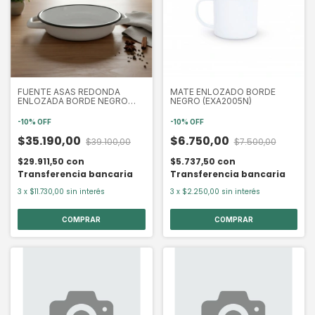
FUENTE ASAS REDONDA
MATE ENLOZADO BORDE
ENLOZADA BORDE NEGRO
NEGRO (EXA2005N)
20*4CM (EXA9122N)
-
10
%
OFF
-
10
%
OFF
$35.190,00
$6.750,00
$39.100,00
$7.500,00
$29.911,50
con
$5.737,50
con
Transferencia bancaria
Transferencia bancaria
3
x
$11.730,00
sin interés
3
x
$2.250,00
sin interés