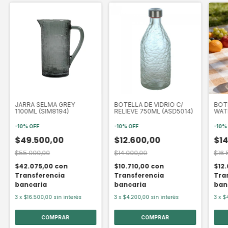
JARRA SELMA GREY
BOTELLA DE VIDRIO C/
BOT
1100ML (SIM8194)
RELIEVE 750ML (ASD5014)
WAT
(CO
-
10
%
OFF
-
10
%
OFF
-
10
$49.500,00
$12.600,00
$14
$55.000,00
$14.000,00
$16.
$42.075,00
con
$10.710,00
con
$12
Transferencia
Transferencia
Tra
bancaria
bancaria
ban
3
x
$16.500,00
sin interés
3
x
$4.200,00
sin interés
3
x
$