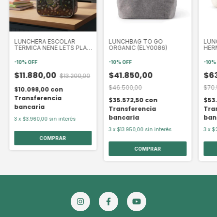
LUNCHERA ESCOLAR
LUNCHBAG TO GO
LUN
TERMICA NENE LETS PLAY
ORGANIC (ELY0086)
HER
DINO 24X20X10 CM
ORGA
(ETN35393)
LÉKU
-
10
%
OFF
-
10
%
OFF
-
10
$11.880,00
$41.850,00
$6
$13.200,00
$46.500,00
$70.
$10.098,00
con
Transferencia
$35.572,50
con
$53
bancaria
Transferencia
Tra
bancaria
ban
3
x
$3.960,00
sin interés
3
x
$13.950,00
sin interés
3
x
$2