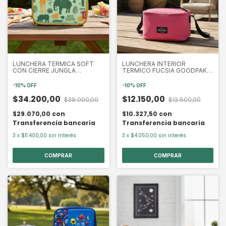
LUNCHERA TERMICA SOFT
LUNCHERA INTERIOR
CON CIERRE JUNGLA
TERMICO FUCSIA GOODPAK
(THER7026)
(SK37554)
-
10
%
OFF
-
10
%
OFF
$34.200,00
$12.150,00
$38.000,00
$13.500,00
$29.070,00
con
$10.327,50
con
Transferencia bancaria
Transferencia bancaria
3
x
$11.400,00
sin interés
3
x
$4.050,00
sin interés