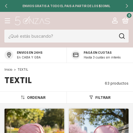
ENVIOS GRATIS A TODO EL PAIS A PARTIR DE LOS $33MIL
0
ENVIOS EN 24HS
PAGÁ EN CUOTAS
En CABA Y GBA
Hasta 3 cuotas sin interés
Inicio
>
TEXTIL
TEXTIL
63 productos
ORDENAR
FILTRAR