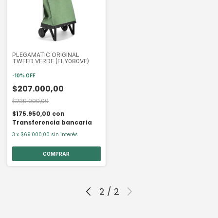
PLEGAMATIC ORIGINAL
TWEED VERDE (ELY080VE)
-
10
%
OFF
$207.000,00
$230.000,00
$175.950,00
con
Transferencia bancaria
3
x
$69.000,00
sin interés
2
/
2