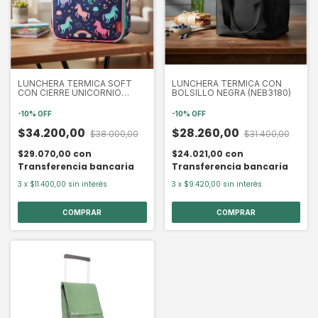
LUNCHERA TERMICA SOFT
LUNCHERA TERMICA CON
CON CIERRE UNICORNIO
BOLSILLO NEGRA (NEB3180)
(THER6333)
-
10
%
OFF
-
10
%
OFF
$34.200,00
$28.260,00
$38.000,00
$31.400,00
$29.070,00
con
$24.021,00
con
Transferencia bancaria
Transferencia bancaria
3
x
$11.400,00
sin interés
3
x
$9.420,00
sin interés