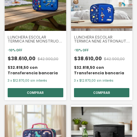
LUNCHERA ESCOLAR
LUNCHERA ESCOLAR
TERMICA NENE MONSTRUO
TERMICA NENE ASTRONAUTA
23X19X8 CM (ETNSK0007)
23X19X8 CM (ETNSK0003)
-
10
%
OFF
-
10
%
OFF
$38.610,00
$38.610,00
$42.900,00
$42.900,00
$32.818,50
con
$32.818,50
con
Transferencia bancaria
Transferencia bancaria
3
x
$12.870,00
sin interés
3
x
$12.870,00
sin interés