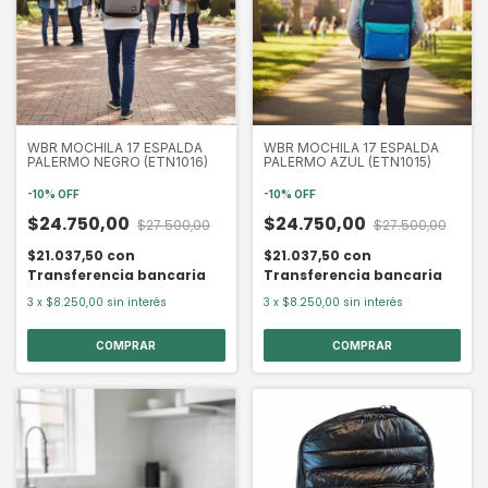
WBR MOCHILA 17 ESPALDA
WBR MOCHILA 17 ESPALDA
PALERMO NEGRO (ETN1016)
PALERMO AZUL (ETN1015)
-
10
%
OFF
-
10
%
OFF
$24.750,00
$24.750,00
$27.500,00
$27.500,00
$21.037,50
con
$21.037,50
con
Transferencia bancaria
Transferencia bancaria
3
x
$8.250,00
sin interés
3
x
$8.250,00
sin interés