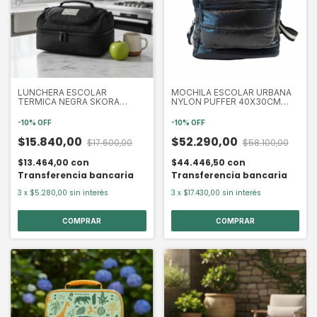
LUNCHERA ESCOLAR
MOCHILA ESCOLAR URBANA
TERMICA NEGRA SKORA
NYLON PUFFER 40X30CM
DOBLE CIERRE25X15X14 CM
NEGRO REFORZADA
(ETN35562)
(ETN1834)
-
10
%
OFF
-
10
%
OFF
$15.840,00
$52.290,00
$17.600,00
$58.100,00
$13.464,00
con
$44.446,50
con
Transferencia bancaria
Transferencia bancaria
3
x
$5.280,00
sin interés
3
x
$17.430,00
sin interés