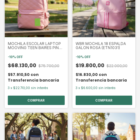
MOCHILA ESCOLAR LAPTOP
WBR MOCHILA 18 ESPALDA
MOOVING TEEN BAIRES PINK
GALON ROSA (ETN1031)
FANTASY ROSA (ETN1124)
-
10
%
OFF
-
10
%
OFF
$68.130,00
$19.800,00
$75.700,00
$22.000,00
$57.910,50
con
$16.830,00
con
Transferencia bancaria
Transferencia bancaria
3
x
$22.710,00
sin interés
3
x
$6.600,00
sin interés