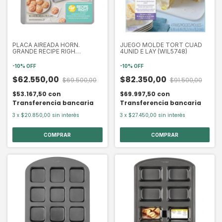
PLACA AIREADA HORN.
JUEGO MOLDE TORT CUAD
GRANDE RECIPE RIGH
4UNID E LAY (WIL5748)
(WIL5977)
-
10
%
OFF
-
10
%
OFF
$62.550,00
$82.350,00
$69.500,00
$91.500,00
$53.167,50
con
$69.997,50
con
Transferencia bancaria
Transferencia bancaria
3
x
$20.850,00
sin interés
3
x
$27.450,00
sin interés