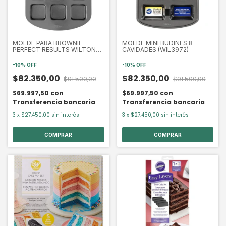
MOLDE PARA BROWNIE
MOLDE MINI BUDINES 8
PERFECT RESULTS WILTON
CAVIDADES (WIL3972)
(WIL41369)
-
10
%
OFF
-
10
%
OFF
$82.350,00
$82.350,00
$91.500,00
$91.500,00
$69.997,50
con
$69.997,50
con
Transferencia bancaria
Transferencia bancaria
3
x
$27.450,00
sin interés
3
x
$27.450,00
sin interés