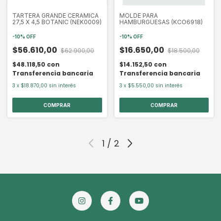
TARTERA GRANDE CERAMICA
MOLDE PARA
27,5 X 4,5 BOTANIC (NEK0009)
HAMBURGUESAS (KCO6918)
-
10
%
OFF
-
10
%
OFF
$56.610,00
$16.650,00
$62.900,00
$18.500,00
$48.118,50
con
$14.152,50
con
Transferencia bancaria
Transferencia bancaria
3
x
$18.870,00
sin interés
3
x
$5.550,00
sin interés
1
/
2