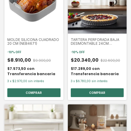
MOLDE SILICONA CUADRADO
TARTERA PERFORADA BAJA
20 CM (NEB4671)
DESMONTABLE 24CM
WHISKSPRO WI631246-24
(EXA6312)
-
10
%
OFF
-
10
%
OFF
$8.910,00
$20.340,00
$9.900,00
$22.600,00
$7.573,50
con
$17.289,00
con
Transferencia bancaria
Transferencia bancaria
3
x
$2.970,00
sin interés
3
x
$6.780,00
sin interés