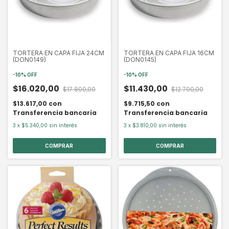
TORTERA EN CAPA FIJA 24CM
TORTERA EN CAPA FIJA 16CM
(DON0149)
(DON0145)
-
10
%
OFF
-
10
%
OFF
$16.020,00
$11.430,00
$17.800,00
$12.700,00
$13.617,00
con
$9.715,50
con
Transferencia bancaria
Transferencia bancaria
3
x
$5.340,00
sin interés
3
x
$3.810,00
sin interés