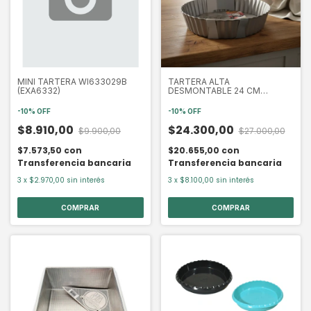
MINI TARTERA WI633029B
TARTERA ALTA
(EXA6332)
DESMONTABLE 24 CM
WI63269-24 (EXA6329)
-
10
%
OFF
-
10
%
OFF
$8.910,00
$24.300,00
$9.900,00
$27.000,00
$7.573,50
con
$20.655,00
con
Transferencia bancaria
Transferencia bancaria
3
x
$2.970,00
sin interés
3
x
$8.100,00
sin interés