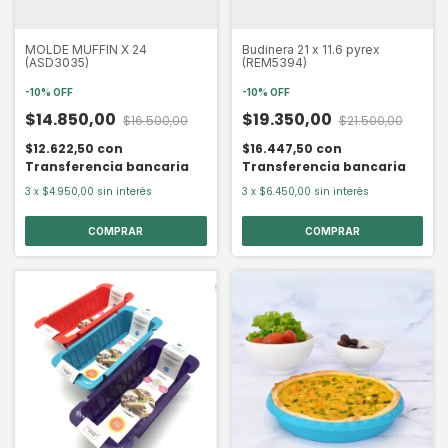
MOLDE MUFFIN X 24
Budinera 21 x 11.6 pyrex
(ASD3035)
(REM5394)
-
10
%
OFF
-
10
%
OFF
$14.850,00
$19.350,00
$16.500,00
$21.500,00
$12.622,50
con
$16.447,50
con
Transferencia bancaria
Transferencia bancaria
3
x
$4.950,00
sin interés
3
x
$6.450,00
sin interés