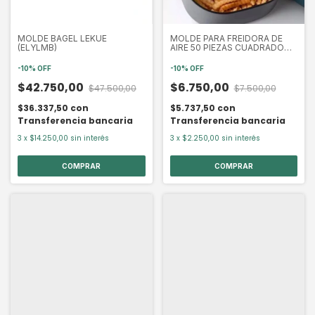
MOLDE BAGEL LEKUE
MOLDE PARA FREIDORA DE
(ELYLMB)
AIRE 50 PIEZAS CUADRADO
(ASD4373)
-
10
%
OFF
-
10
%
OFF
$42.750,00
$6.750,00
$47.500,00
$7.500,00
$36.337,50
con
$5.737,50
con
Transferencia bancaria
Transferencia bancaria
3
x
$14.250,00
sin interés
3
x
$2.250,00
sin interés