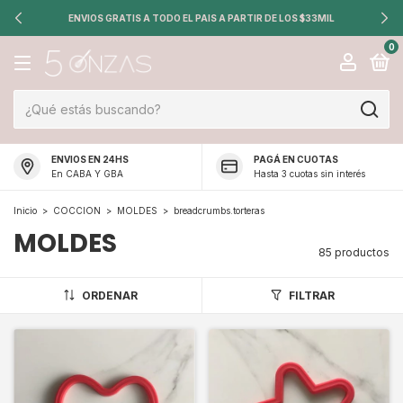
ENVIOS GRATIS A TODO EL PAIS A PARTIR DE LOS $33MIL
0
ENVIOS EN 24HS
PAGÁ EN CUOTAS
En CABA Y GBA
Hasta 3 cuotas sin interés
Inicio
>
COCCION
>
MOLDES
>
breadcrumbs.torteras
MOLDES
85 productos
ORDENAR
FILTRAR