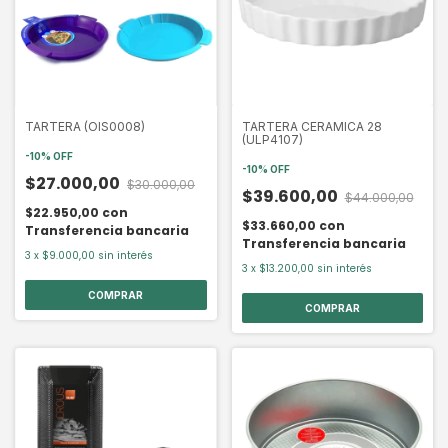
TARTERA (OIS0008)
TARTERA CERAMICA 28
(ULP4107)
-
10
%
OFF
-
10
%
OFF
$27.000,00
$30.000,00
$39.600,00
$44.000,00
$22.950,00
con
$33.660,00
con
Transferencia bancaria
Transferencia bancaria
3
x
$9.000,00
sin interés
3
x
$13.200,00
sin interés