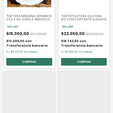
TARTERA MEDIANA CERAMICA
TARTATELETERA SILICONA
23,5 X 4,5 JUNGLE (NEK0022)
X12 CON CORTANTE (LIS5453)
-
10
%
OFF
-
10
%
OFF
$15.300,00
$22.050,00
$17.000,00
$24.500,00
$13.005,00
con
$18.742,50
con
Transferencia bancaria
Transferencia bancaria
3
x
$5.100,00
sin interés
3
x
$7.350,00
sin interés