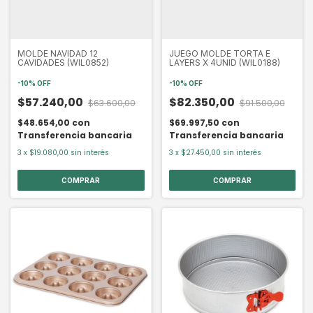
MOLDE NAVIDAD 12
JUEGO MOLDE TORTA E
CAVIDADES (WIL0852)
LAYERS X 4UNID (WIL0188)
-
10
%
OFF
-
10
%
OFF
$57.240,00
$82.350,00
$63.600,00
$91.500,00
$48.654,00
con
$69.997,50
con
Transferencia bancaria
Transferencia bancaria
3
x
$19.080,00
sin interés
3
x
$27.450,00
sin interés