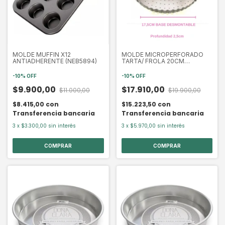
MOLDE MUFFIN X12
MOLDE MICROPERFORADO
ANTIADHERENTE (NEB5894)
TARTA/ FROLA 20CM
DESMONTABLE (DON1150)
-
10
%
OFF
-
10
%
OFF
$9.900,00
$17.910,00
$11.000,00
$19.900,00
$8.415,00
con
$15.223,50
con
Transferencia bancaria
Transferencia bancaria
3
x
$3.300,00
sin interés
3
x
$5.970,00
sin interés