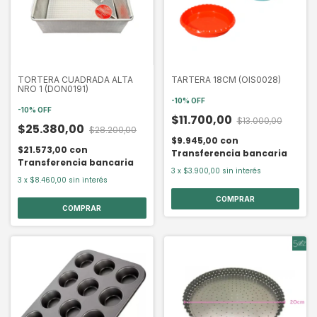
TORTERA CUADRADA ALTA
TARTERA 18CM (OIS0028)
NRO 1 (DON0191)
-
10
%
OFF
-
10
%
OFF
$11.700,00
$13.000,00
$25.380,00
$28.200,00
$9.945,00
con
$21.573,00
con
Transferencia bancaria
Transferencia bancaria
3
x
$3.900,00
sin interés
3
x
$8.460,00
sin interés