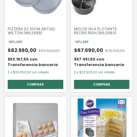
PIZZERA X2 30CM ANTIAD
MOLDE ISLA FLOTANTE
WILTON (WIL5988)
RECIPE RIGH (WIL5983)
-
10
%
OFF
-
10
%
OFF
$62.550,00
$67.590,00
$69.500,00
$75.100,00
$53.167,50
con
$57.451,50
con
Transferencia bancaria
Transferencia bancaria
3
x
$20.850,00
sin interés
3
x
$22.530,00
sin interés