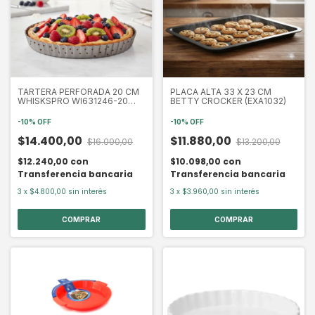
TARTERA PERFORADA 20 CM
PLACA ALTA 33 X 23 CM
WHISKSPRO WI631246-20
BETTY CROCKER (EXA1032)
(EXA6324)
-
10
%
OFF
-
10
%
OFF
$14.400,00
$11.880,00
$16.000,00
$13.200,00
$12.240,00
con
$10.098,00
con
Transferencia bancaria
Transferencia bancaria
3
x
$4.800,00
sin interés
3
x
$3.960,00
sin interés