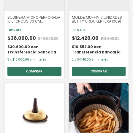
BUDINERA MICROPERFORADA
MOLDE MUFFIN 6 UNIDADES
IBILI CROUS 30 CM
BETTY CROCKER (EXA1009)
(IBI835130)
-
10
%
OFF
-
10
%
OFF
$36.000,00
$12.420,00
$40.000,00
$13.800,00
$30.600,00
con
$10.557,00
con
Transferencia bancaria
Transferencia bancaria
3
x
$12.000,00
sin interés
3
x
$4.140,00
sin interés