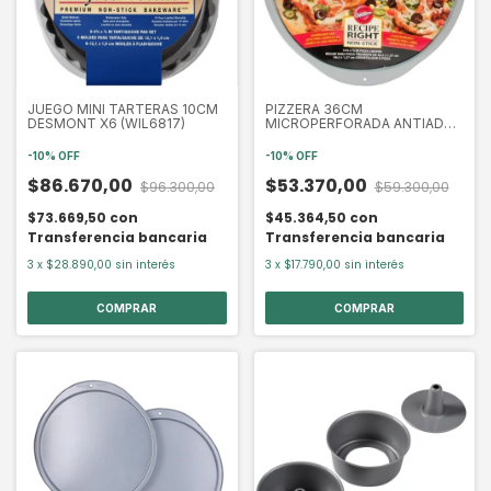
JUEGO MINI TARTERAS 10CM
PIZZERA 36CM
DESMONT X6 (WIL6817)
MICROPERFORADA ANTIAD
WILTON (WIL5993)
-
10
%
OFF
-
10
%
OFF
$86.670,00
$53.370,00
$96.300,00
$59.300,00
$73.669,50
con
$45.364,50
con
Transferencia bancaria
Transferencia bancaria
3
x
$28.890,00
sin interés
3
x
$17.790,00
sin interés