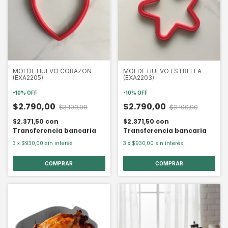
MOLDE HUEVO CORAZON
MOLDE HUEVO ESTRELLA
(EXA2205)
(EXA2203)
-
10
%
OFF
-
10
%
OFF
$2.790,00
$2.790,00
$3.100,00
$3.100,00
$2.371,50
con
$2.371,50
con
Transferencia bancaria
Transferencia bancaria
3
x
$930,00
sin interés
3
x
$930,00
sin interés