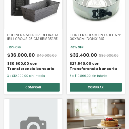
BUDINERA MICROPERFORADA
TORTERA DESMONTABLE N°6
IBILI CROUS 25 CM (IBI835125)
30X8CM (DON0136)
-
10
%
OFF
-
10
%
OFF
$36.000,00
$32.400,00
$40.000,00
$36.000,00
$30.600,00
con
$27.540,00
con
Transferencia bancaria
Transferencia bancaria
3
x
$12.000,00
sin interés
3
x
$10.800,00
sin interés