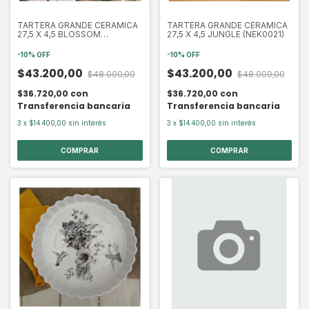
TARTERA GRANDE CERAMICA
TARTERA GRANDE CERAMICA
27,5 X 4,5 BLOSSOM
27,5 X 4,5 JUNGLE (NEK0021)
(NEK0076)
-
10
%
OFF
-
10
%
OFF
$43.200,00
$43.200,00
$48.000,00
$48.000,00
$36.720,00
con
$36.720,00
con
Transferencia bancaria
Transferencia bancaria
3
x
$14.400,00
sin interés
3
x
$14.400,00
sin interés