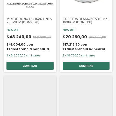
MOLDE DONUTS LISAS LINEA
TORTERA DESMONTABLE N°1
PREMIUM (DON9020)
16X8CM (DON0131)
-
10
%
OFF
-
10
%
OFF
$48.240,00
$20.250,00
$53.600,00
$22.500,00
$41.004,00
con
$17.212,50
con
Transferencia bancaria
Transferencia bancaria
3
x
$16.080,00
sin interés
3
x
$6.750,00
sin interés