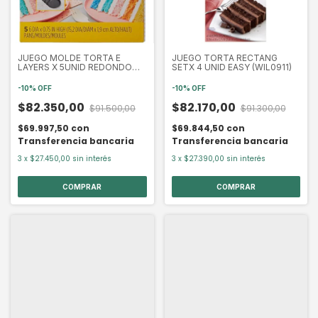
JUEGO MOLDE TORTA E
JUEGO TORTA RECTANG
LAYERS X 5UNID REDONDO
SETX 4 UNID EASY (WIL0911)
CHICO (WIL3112)
-
10
%
OFF
-
10
%
OFF
$82.350,00
$82.170,00
$91.500,00
$91.300,00
$69.997,50
con
$69.844,50
con
Transferencia bancaria
Transferencia bancaria
3
x
$27.450,00
sin interés
3
x
$27.390,00
sin interés