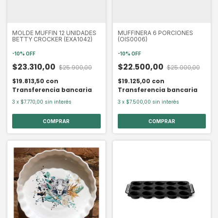
MOLDE MUFFIN 12 UNIDADES
MUFFINERA 6 PORCIONES
BETTY CROCKER (EXA1042)
(OIS0006)
-
10
%
OFF
-
10
%
OFF
$23.310,00
$22.500,00
$25.900,00
$25.000,00
$19.813,50
con
$19.125,00
con
Transferencia bancaria
Transferencia bancaria
3
x
$7.770,00
sin interés
3
x
$7.500,00
sin interés