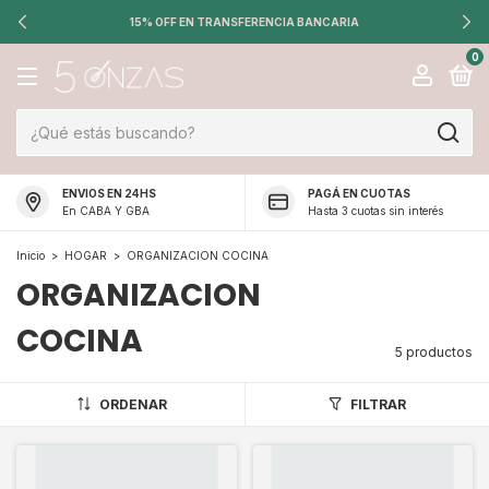
15% OFF EN TRANSFERENCIA BANCARIA
0
ENVIOS EN 24HS
PAGÁ EN CUOTAS
En CABA Y GBA
Hasta 3 cuotas sin interés
Inicio
>
HOGAR
>
ORGANIZACION COCINA
ORGANIZACION
COCINA
5 productos
ORDENAR
FILTRAR